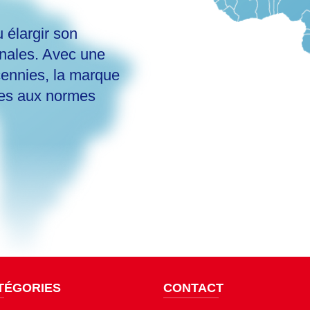
 élargir son
onales. Avec une
cennies, la marque
mes aux normes
TÉGORIES
CONTACT