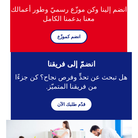
may
may
be
be
انضم إلينا وكن موزّع رسميّ وطور أعمالك
chosen
chosen
معنا بدعمنا الكامل
on
on
the
the
product
product
page
page
انضم كموزّع
انضمّ إلى فريقنا
هل تبحث عن تحدٍّ وفرص نجاح؟ كن جزءًا
من فريقنا المتميّز.
قدّم طلبك الآن