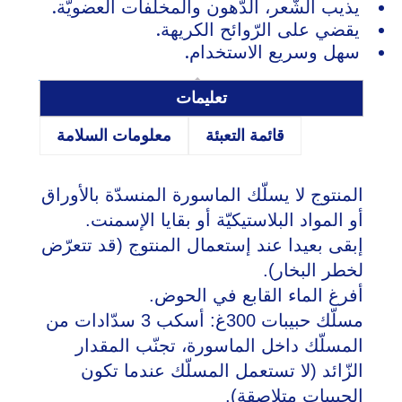
يذيب الشّعر، الدّهون والمخلّفات العضويّة.
يقضي على الرّوائح الكريهة.
سهل وسريع الاستخدام.
تعليمات
قائمة التعبئة
معلومات السلامة
المنتوج لا يسلّك الماسورة المنسدّة بالأوراق
أو المواد البلاستيكيّة أو بقايا الإسمنت.
إبقى بعيدا عند إستعمال المنتوج (قد تتعرّض
لخطر البخار).
أفرغ الماء القابع في الحوض.
مسلّك حبيبات 300غ: أسكب 3 سدّادات من
المسلّك داخل الماسورة، تجنّب المقدار
الزّائد (لا تستعمل المسلّك عندما تكون
الحبيبات متلاصقة).