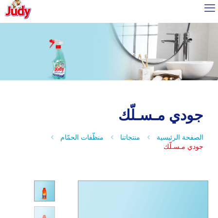
جودي مـسـلّك
الصفحة الرئيسية
منتجاتنا
منظّفات الحمّام
جودي مـسـلّك