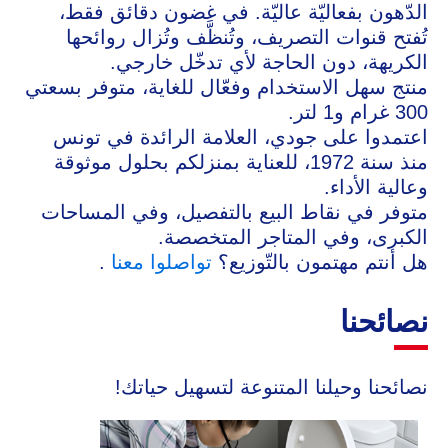
الدّهون بفعاليّة عاليّة. في غضون دقائق فقط،
تُفتح قنوات التصريف، وتُنظَّف وتُزال روائحها
الكريهة، دون الحاجة لأي تدخّل خارجي.
منتج سهل الاستخدام وفعّال للغاية، متوفر بسعتي
300 غرام و1 لتر.
اعتمدوا على جودي، العلامة الرائدة في تونس
منذ سنة 1972، للعناية بمنزلكم بحلول موثوقة
وعالية الأداء.
متوفر في نقاط البيع بالتفصيل، وفي المساحات
الكبرى، وفي المتاجر المتخصصة.
هل أنتم مهتمون بالتّوزيع؟
تواصلوا معنا
.
نصائحنا
نصائحنا وحيلنا المتنوعة لتسهيل حياتك!