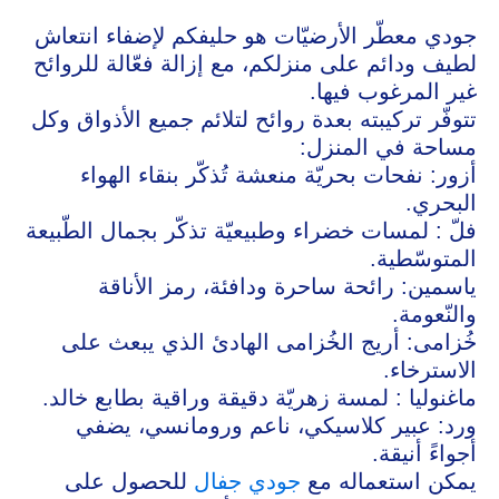
جودي معطّر الأرضيّات هو حليفكم لإضفاء انتعاش
لطيف ودائم على منزلكم، مع إزالة فعّالة للروائح
غير المرغوب فيها.
تتوفّر تركيبته بعدة روائح لتلائم جميع الأذواق وكل
مساحة في المنزل:
أزور: نفحات بحريّة منعشة تُذكّر بنقاء الهواء
البحري.
فلّ : لمسات خضراء وطبيعيّة تذكّر بجمال الطّبيعة
المتوسّطية.
ياسمين: رائحة ساحرة ودافئة، رمز الأناقة
والنّعومة.
خُزامى: أريج الخُزامى الهادئ الذي يبعث على
الاسترخاء.
ماغنوليا : لمسة زهريّة دقيقة وراقية بطابع خالد.
ورد: عبير كلاسيكي، ناعم ورومانسي، يضفي
أجواءً أنيقة.
يمكن استعماله مع
جودي جفال
للحصول على