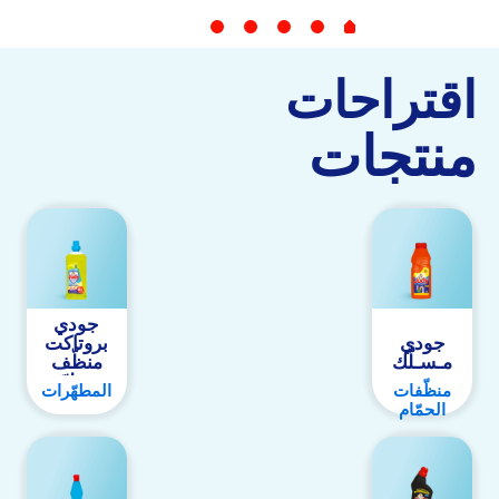
اقتراحات
منتجات
جودي
جودي
بروتاكت
مـسـلّك
منظّف
ومطهّر
منظّفات
المطهّرات
الحمّام
This
This
product
product
has
has
multiple
multiple