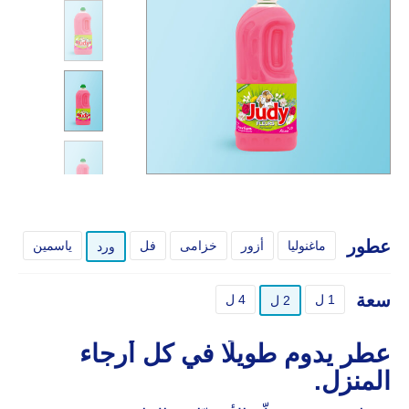
عطور
ماغنوليا
أزور
خزامى
فل
ياسمين
ورد
سعة
1 ل
4 ل
2 ل
عطر يدوم طويلًا في كل أرجاء
المنزل.